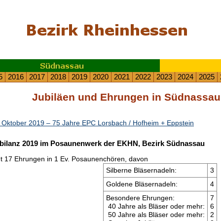
5
2016
2017
2018
2019
2020
2021
2022
2023
2024
2025
Jubiläen und Ehrungen in Südnassau
 Oktober 2019 – 75 Jahre EPC Lorsbach / Hofheim + Eppstein
bilanz 2019 im Posaunenwerk der EKHN, Bezirk Südnassau
t 17 Ehrungen in 1 Ev. Posaunenchören, davon
Silberne Bläsernadeln:
3
Goldene Bläsernadeln:
4
Besondere Ehrungen:
7
40 Jahre als Bläser oder mehr:
6
50 Jahre als Bläser oder mehr:
2