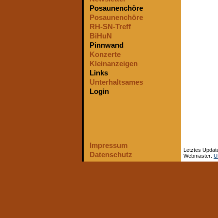
Posaunenchöre
Posaunenchöre
RH-SN-Treff
BiHuN
Pinnwand
Konzerte
Kleinanzeigen
Links
Unterhaltsames
Login
Impressum
Letztes Updat
Datenschutz
Webmaster:
Ul