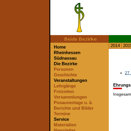
2014
201
Home
Rheinhessen
Südnassau
Die Bezirke
Personen
27.
Geschichte
Veranstaltungen
Ehrungs
Lehrgänge
Freizeiten
Insgesam
Versammlungen
Posaunentage u. ä.
Berichte und Bilder
Termine
Service
Materialien
Newsletter