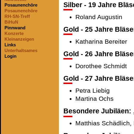
Silber - 19 Jahre Bläs
Posaunenchöre
Posaunenchöre
Roland Augustin
RH-SN-Treff
BiHuN
Pinnwand
Gold - 25 Jahre Bläse
Konzerte
Kleinanzeigen
Katharina Bereiter
Links
Unterhaltsames
Gold - 26 Jahre Bläse
Login
Dorothee Schmidt
Gold - 27 Jahre Bläse
Petra Liebig
Martina Ochs
Besondere Jubiläen: „
Matthias Schädlich,