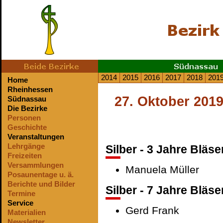
2014
2015
2016
2017
2018
201
Home
Rheinhessen
27. Oktober 201
Südnassau
Die Bezirke
Personen
Geschichte
Veranstaltungen
Lehrgänge
Silber - 3 Jahre Bläse
Freizeiten
Versammlungen
Manuela Müller
Posaunentage u. ä.
Berichte und Bilder
Silber - 7 Jahre Bläse
Termine
Service
Gerd Frank
Materialien
Newsletter