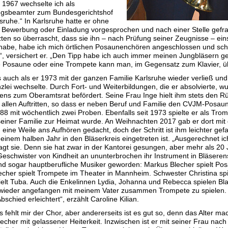
1967 wechselte ich als
ngsbeamter zum Bundesgerichtshof
sruhe.“ In Karlsruhe hatte er ohne
 Bewerbung oder Einladung vorgesprochen und nach einer Stelle gefrag
ten so überrascht, dass sie ihn – nach Prüfung seiner Zeugnisse – einst
abe, habe ich mich örtlichen Posaunenchören angeschlossen und schn
“, versichert er. „Den Tipp habe ich auch immer meinen Jungbläsern
e Posaune oder eine Trompete kann man, im Gegensatz zum Klavier, üb
 auch als er 1973 mit der ganzen Familie Karlsruhe wieder verließ un
zlei wechselte. Durch Fort- und Weiterbildungen, die er absolvierte, w
ens zum Oberamtsrat befördert. Seine Frau Inge hielt ihm stets den Rüc
 allen Auftritten, so dass er neben Beruf und Familie den CVJM-Posau
988 mit wöchentlich zwei Proben. Ebenfalls seit 1973 spielte er als Trom
einer Familie zur Heimat wurde. An Weihnachten 2017 gab er dort mit d
 eine Weile ans Aufhören gedacht, doch der Schritt ist ihm leichter ge
r einem halben Jahr in den Bläserkreis eingetreten ist. „Ausgerechnet ich
sagt sie. Denn sie hat zwar in der Kantorei gesungen, aber mehr als 20
 Geschwister von Kindheit an ununterbrochen ihr Instrument in Bläsere
nd sogar hauptberufliche Musiker geworden: Markus Blecher spielt P
echer spielt Trompete im Theater in Mannheim. Schwester Christina sp
ielt Tuba. Auch die Enkelinnen Lydia, Johanna und Rebecca spielen B
wieder angefangen mit meinem Vater zusammen Trompete zu spielen. Das
schied erleichtert“, erzählt Caroline Kilian.
ts fehlt mir der Chor, aber andererseits ist es gut so, denn das Alter m
echer mit gelassener Heiterkeit. Inzwischen ist er mit seiner Frau na