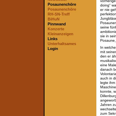
vorherige
Posaunenchöre
doing“ wa
Posaunenchöre
er nie ge
RH-SN-Treff
perfektion
Jungbläse
BiHuN
Posaunenc
Pinnwand
seine fün
Konzerte
ambitionie
Kleinanzeigen
sie in se
Links
Posaune,
Unterhaltsames
In welche
Login
mit sein
den er äh
musikalis
eine Male
danach b
Volontaria
auch in d
legte ihm
Maschines
konnte, w
Dillenbur
angeworbe
Jahren z
wechselte
zum Sekre