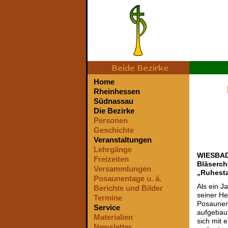
Home
Rheinhessen
Südnassau
Die Bezirke
Personen
Geschichte
Veranstaltungen
Lehrgänge
WIESBADE
Freizeiten
Bläserch
Versammlungen
„Ruhesta
Posaunentage u. ä.
Als ein J
Berichte und Bilder
seiner He
Termine
Posaunen
Service
aufgebaut
Materialien
sich mit 
Newsletter