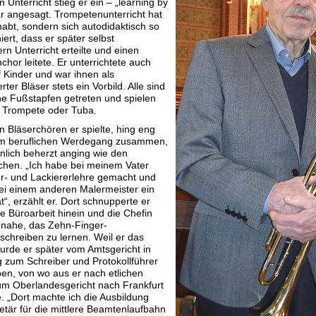
n Unterricht stieg er ein – „learning by
r angesagt. Trompetenunterricht hat
habt, sondern sich autodidaktisch so
iert, dass er später selbst
rn Unterricht erteilte und einen
hor leitete. Er unterrichtete auch
f Kinder und war ihnen als
rter Bläser stets ein Vorbild. Alle sind
ine Fußstapfen getreten und spielen
 Trompete oder Tuba.
n Bläserchören er spielte, hing eng
em beruflichen Werdegang zusammen,
nlich beherzt anging wie den
chen. „Ich habe bei meinem Vater
r- und Lackiererlehre gemacht und
ei einem anderen Malermeister ein
t“, erzählt er. Dort schnupperte er
ie Büroarbeit hinein und die Chefin
 nahe, das Zehn-Finger-
chreiben zu lernen. Weil er das
urde er später vom Amtsgericht in
g zum Schreiber und Protokollführer
n, von wo aus er nach etlichen
um Oberlandesgericht nach Frankfurt
. „Dort machte ich die Ausbildung
tär für die mittlere Beamtenlaufbahn