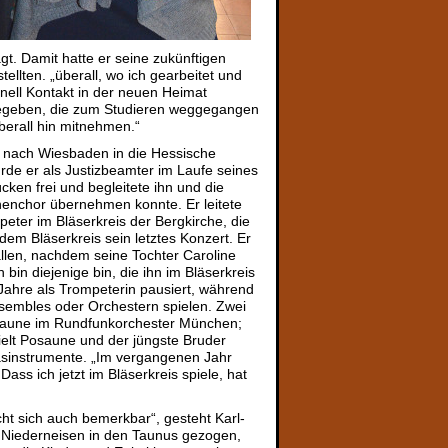
t. Damit hatte er seine zukünftigen
ellten. „überall, wo ich gearbeitet und
ell Kontakt in der neuen Heimat
 gegeben, die zum Studieren weggegangen
erall hin mitnehmen.“
d nach Wiesbaden in die Hessische
urde er als Justizbeamter im Laufe seines
ken frei und begleitete ihn und die
nenchor übernehmen konnte. Er leitete
peter im Bläserkreis der Bergkirche, die
em Bläserkreis sein letztes Konzert. Er
fallen, nachdem seine Tochter Caroline
 bin diejenige bin, die ihn im Bläserkreis
 Jahre als Trompeterin pausiert, während
nsembles oder Orchestern spielen. Zwei
osaune im Rundfunkorchester München;
ielt Posaune und der jüngste Bruder
lasinstrumente. „Im vergangenen Jahr
s ich jetzt im Bläserkreis spiele, hat
acht sich auch bemerkbar“, gesteht Karl-
ch Niederneisen in den Taunus gezogen,