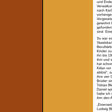
und Ende 
Verwaltu
nach Karl
vorherige
Vorgesetz
gewohnt h
gefunden
sind. Ein
So war es
Staatskan
Berufsleb
Kinder zu
ihn bis 1
ihm und s
hat schon
Kilian vo
ablöst“, 
ihre vier
Brüder si
Tobias Bl
Daniel sp
habe ich 
ihm den Ab
„Einersei
Ludwig Bl