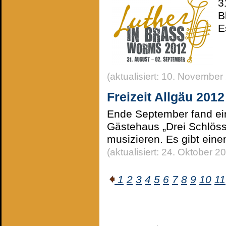
3
B
E
(aktualisiert: 10. November
Freizeit Allgäu 2012
Ende September fand eine
Gästehaus „Drei Schlöss
musizieren. Es gibt eine
(aktualisiert: 24. Oktober 2
1
2
3
4
5
6
7
8
9
10
11