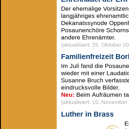
Der ehemalige Vorsitzen
langjähriges ehrenamtl
Dekanatssynode Oppenhe
Posaunenchöre Schornsh
andere Ehrenämter.
(aktualisiert: 25. Oktober 2
Familienfreizeit Bo
Im Juli fand die Posaune
wieder mit einer Laudat
Susanne Bruch verfasste 
eindrucksvolle Bilder.
Neu:
Beim Aufräumen ta
(aktualisiert: 10. November
Luther in Brass
E