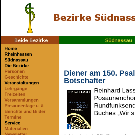
Home
Rheinhessen
Südnassau
Die Bezirke
Diener am 150. Psa
Personen
Geschichte
Botschafter
Veranstaltungen
Lehrgänge
Reinhard Lass
Freizeiten
Posaunenchorb
Versammlungen
Rundfunksendu
Posaunentage u. ä.
Berichte und Bilder
Buches „Wir s
Termine
Service
Materialien
Newsletter