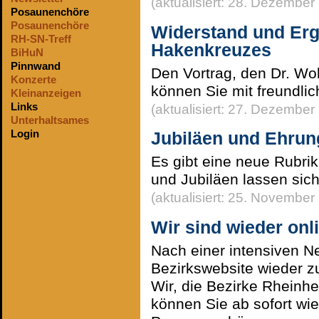
(aktualisiert: 28. Dezember
Posaunenchöre
Posaunenchöre
Widerstand und Er
RH-SN-Treff
Hakenkreuzes
BiHuN
Pinnwand
Den Vortrag, den Dr. Wo
Konzerte
können Sie mit freundli
Kleinanzeigen
Links
(aktualisiert: 27. Dezember
Unterhaltsames
Login
Jubiläen und Ehrun
Es gibt eine neue Rubri
und Jubiläen lassen sich
(aktualisiert: 25. November
Wir sind wieder onl
Nach einer intensiven N
Bezirkswebsite wieder z
Wir, die Bezirke Rhei
können Sie ab sofort wie