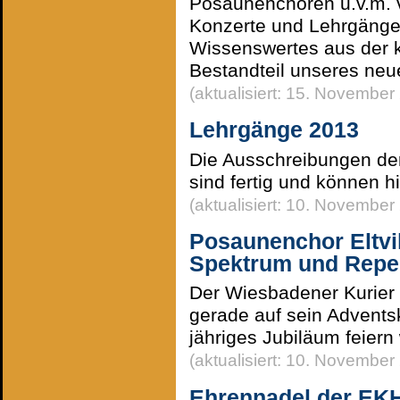
Posaunenchören u.v.m. ve
Konzerte und Lehrgänge
Wissenswertes aus der k
Bestandteil unseres neuen
(aktualisiert: 15. November
Lehrgänge 2013
Die Ausschreibungen de
sind fertig und können h
(aktualisiert: 10. November
Posaunenchor Eltvil
Spektrum und Reper
Der Wiesbadener Kurier b
gerade auf sein Adventsk
jähriges Jubiläum feiern 
(aktualisiert: 10. November
Ehrennadel der EK